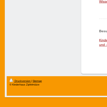
Wiss
Besu
Kind
und 
Druckversion
|
Sitemap
© Kinderhaus Zipfelmütze