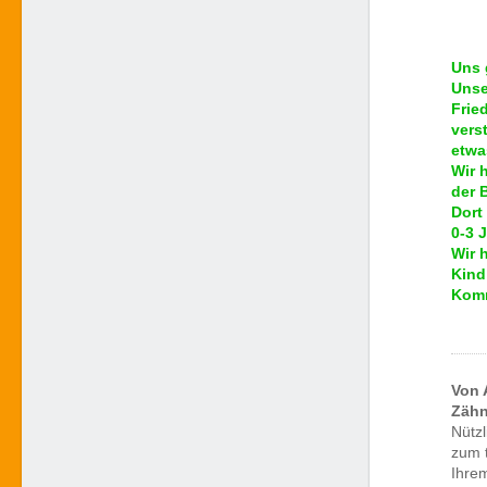
Uns 
Unse
Frie
vers
etwa
Wir 
der 
Dort
0-3 
Wir 
Kind
Komm
Von 
Zähn
Nützl
zum 
Ihre