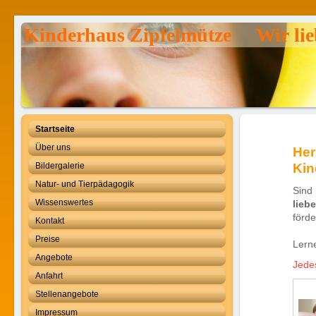
Kinderhaus Zipfelmütze Wir lie
Startseite
Über uns
Her
Bildergalerie
Kin
Natur- und Tierpädagogik
Sind 
Wissenswertes
liebe
förde
Kontakt
Preise
Lern
Angebote
Jede
Anfahrt
Stellenangebote
Impressum