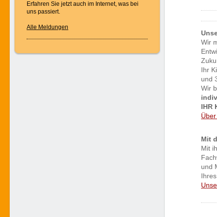
Erfahren Sie jetzt auch im Internet, was bei
uns passiert.
Alle Meldungen
Unse
Wir m
Entwi
Zukun
Ihr K
und 
Wir 
indiv
IHR 
Über
Mit 
Mit 
Fach
und M
Ihres
Unse